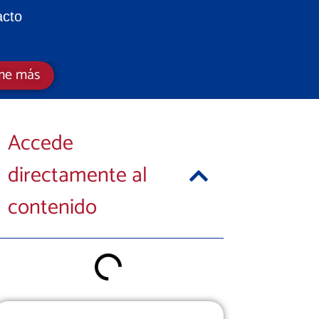
acto
me más
Accede
directamente al
contenido